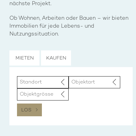
nächste Projekt.
Ob Wohnen, Arbeiten oder Bauen – wir bieten
Immobilien für jede Lebens- und
Nutzungssituation.
MIETEN
MIETEN
KAUFEN
Preis auf Anfrage
Gewerbegebäude
Ladenlokal
e 39, 9494 Schaan
Landstrasse
405m²
LOS