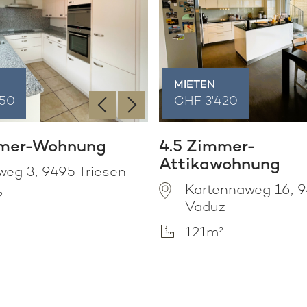
MIETEN
‹
›
950
CHF 3'420
mmer-Wohnung
4.5 Zimmer-
Attikawohnung
weg 3, 9495 Triesen
Kartennaweg 16, 
²
Vaduz
121m²