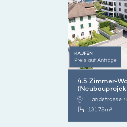
KAUFEN
Preis auf Anfrage
4.5 Zimmer-W
(Neubauprojek
 117, 9490 Vaduz
Landstrasse 
131.78m²