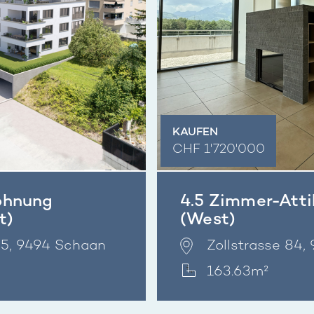
KAUFEN
CHF 1'720'000
ohnung
4.5 Zimmer-Att
t)
(West)
45, 9494 Schaan
Zollstrasse 84,
163.63m²