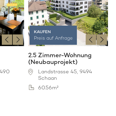
KAUFEN
‹
›
‹
›
Preis auf Anfrage
2.5 Zimmer-Wohnung
(Neubauprojekt)
9490
Landstrasse 45, 9494
Schaan
60.56m²