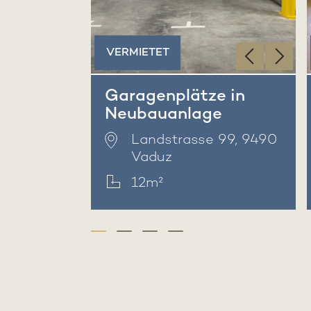
‹
›
VERMIETET
Garagenplätze in
Neubauanlage
Landstrasse 99, 9490
Vaduz
12m²