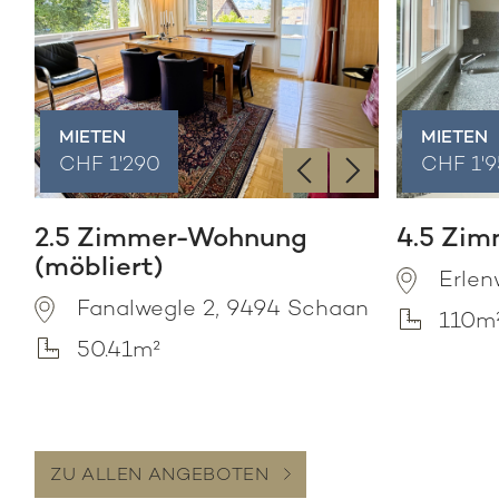
MIETEN
MIETEN
‹
›
CHF 1'290
CHF 1'
2.5 Zimmer-Wohnung
4.5 Zi
(möbliert)
Erlen
Fanalwegle 2, 9494 Schaan
110m
50.41m²
ZU ALLEN ANGEBOTEN