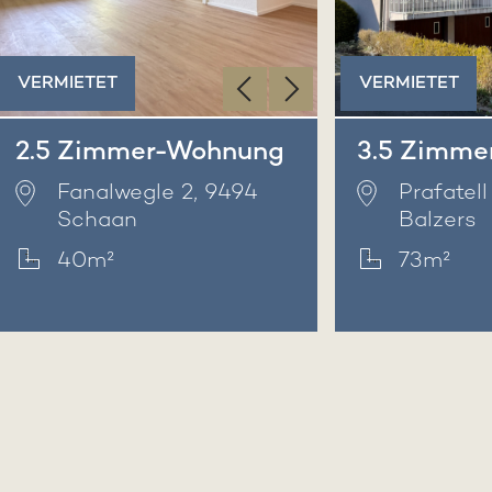
‹
›
VERMIETET
VERMIETET
2.5 Zimmer-Wohnung
3.5 Zimme
Fanalwegle 2, 9494
Prafatell
Schaan
Balzers
40m²
73m²