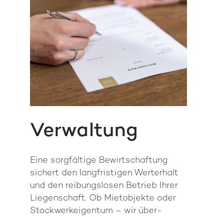
Verwaltung
Eine sorgfältige Be­wirt­schaftung
sichert den lang­fristigen Wert­erhalt
und den reibungs­losen Betrieb Ihrer
Liegen­schaft. Ob Miet­objekte oder
Stockwerk­eigentum – wir über­