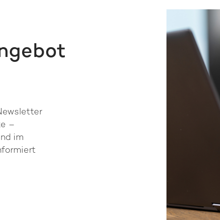
Angebot
Newsletter
te –
und im
nformiert