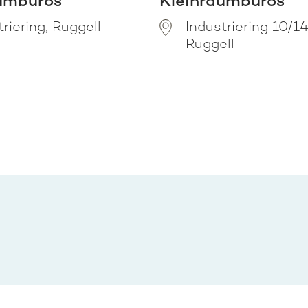
umbüros
Kleinraumbüros
triering, Ruggell
Industriering 10/1
Ruggell