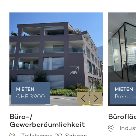
MIETEN
MIETEN
‹
›
CHF 3'900
Preis a
Büro-/
Büroflä
Gewerberäumlichkeit
Indus