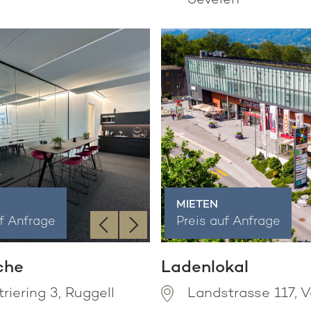
Sevelen
MIETEN
‹
›
uf Anfrage
Preis auf Anfrage
che
Ladenlokal
triering 3, Ruggell
Landstrasse 117, 