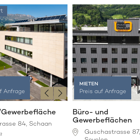
rt
MIETEN
‹
›
uf Anfrage
Preis auf Anfrage
/Gewerbefläche
Büro- und
Gewerbeflächen
trasse 84, Schaan
Guschastrasse 87
²