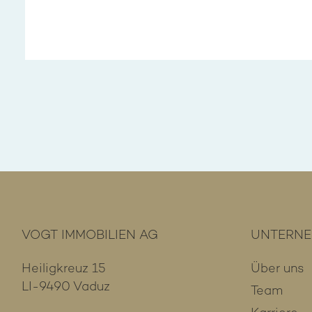
VOGT IMMOBILIEN AG
UNTERN
Heiligkreuz 15
Über uns
LI-9490 Vaduz
Team