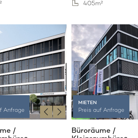
²
405m²
MIETEN
‹
›
uf Anfrage
Preis auf Anfrage
me /
Büroräume /