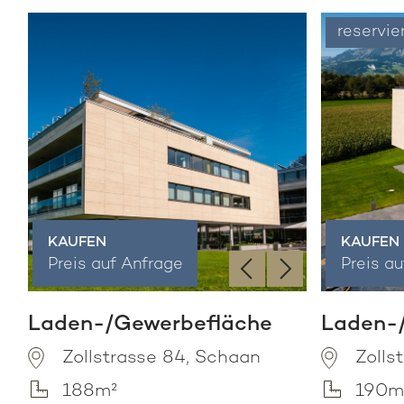
reservie
KAUFEN
KAUFEN
‹
›
Preis auf Anfrage
Preis a
Laden-/Gewerbefläche
Laden-
Zollstrasse 84, Schaan
Zolls
188m²
190m