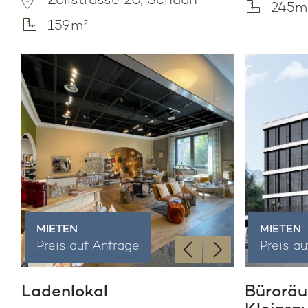
Zollstrasse 20, Schaan
245m
159m²
MIETEN
MIETEN
‹
›
Preis auf Anfrage
Preis a
Ladenlokal
Büroräu