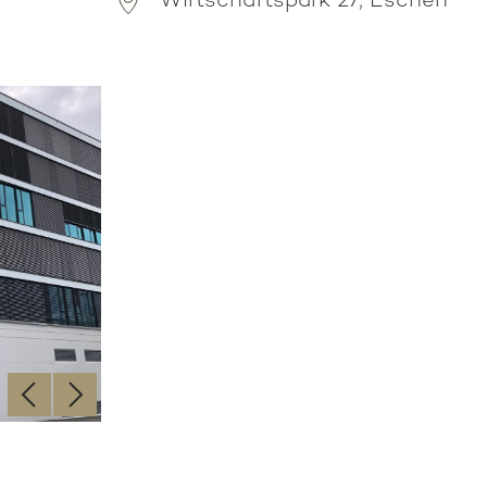
Wirtschaftspark 27, Eschen
‹
›