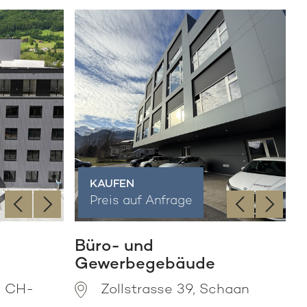
KAUFEN
‹
›
‹
›
Preis auf Anfrage
Büro- und
Gewerbegebäude
, CH-
Zollstrasse 39, Schaan