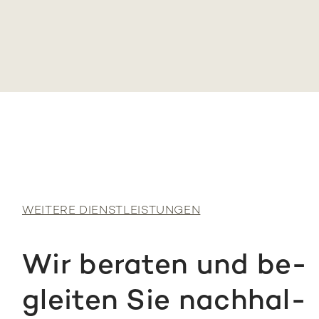
WEI­TE­RE DIENST­LEIS­TUN­GEN
Wir be­ra­ten und be­
glei­ten Sie nach­hal­