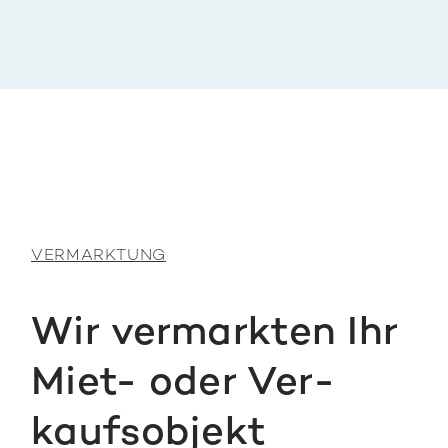
VER­MARK­TUNG
Wir ver­mark­ten Ihr
Miet- oder Ver­
kaufs­ob­jekt