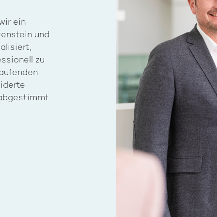
wir ein
tenstein und
lisiert,
ssionell zu
laufenden
iderte
n abgestimmt