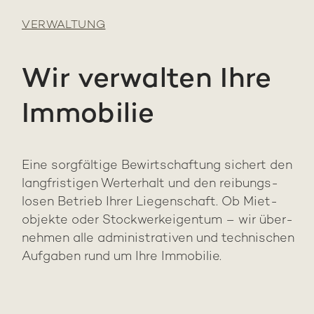
VER­WAL­TUNG
Wir ver­wal­ten Ihre
Im­mo­bi­lie
Eine sorg­fäl­ti­ge Be­wirt­schaftung si­chert den
lang­fristigen Wert­erhalt und den reibungs­
losen Be­trieb Ihrer Liegen­schaft. Ob Miet­
objekte oder Stockwerk­eigentum – wir über­
nehmen alle ad­mi­nis­tra­ti­ven und tech­ni­schen
Auf­ga­ben rund um Ihre Im­mo­bi­lie.