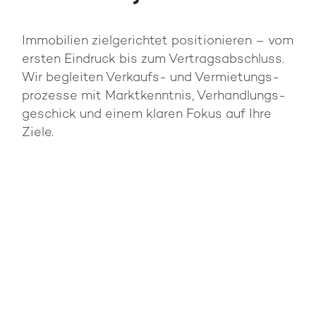
Im­mo­bi­li­en ziel­ge­rich­tet po­si­tio­nie­ren – vom
ers­ten Ein­druck bis zum Ver­trags­ab­schluss.
Wir be­glei­ten Ver­kaufs- und Vermietungs­
prozesse mit Markt­kennt­nis, Verhandlungs­
geschick und einem kla­ren Fokus auf Ihre
Ziele.