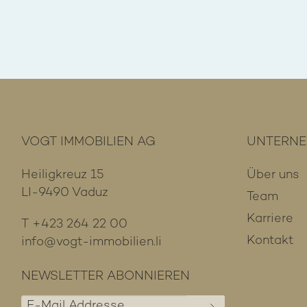
VOGT IMMOBILIEN AG
UNTERN
Heiligkreuz 15
Über uns
LI-9490 Vaduz
Team
Karriere
T
+423 264 22 00
Kontakt
info@vogt-immobilien.li
NEWSLETTER ABONNIEREN
E-