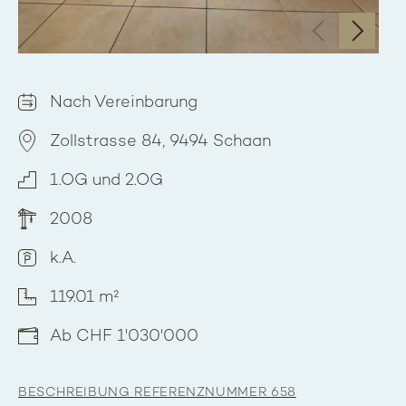
‹
›
Nach Vereinbarung
Zollstrasse 84, 9494 Schaan
1.OG und 2.OG
2008
k.A.
119.01 m²
Ab CHF 1'030'000
BESCHREIBUNG REFERENZNUMMER 658