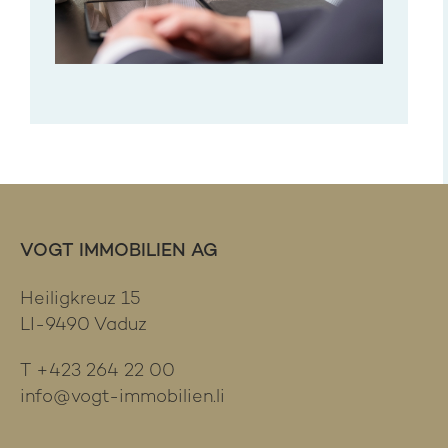
VOGT IMMOBILIEN AG
Heiligkreuz 15
LI-9490 Vaduz
T
+423 264 22 00
info@vogt-immobilien.li