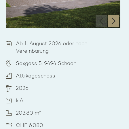
‹
›
Ab 1. August 2026 oder nach
Vereinbarung
Saxgass 5, 9494 Schaan
Attikageschoss
2026
k.A.
203.80 m²
CHF 6'080