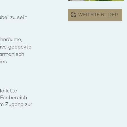
WEITERE BILDER
abei zu sein
ohnräume,
tive gedeckte
harmonisch
mes
oilette
Essbereich
em Zugang zur