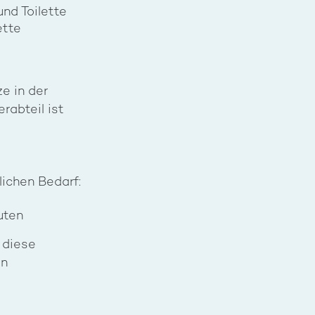
nd Toilette
ette
e in der
erabteil ist
lichen Bedarf:
uten
 diese
en