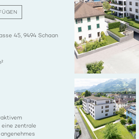
UFÜGEN
asse 45, 9494 Schaan
m²
traktivem
eine zentrale
n angenehmes